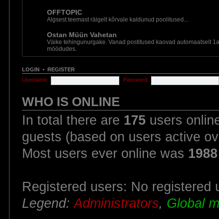
OFFTOPIC
Algsest teemast räigelt kõrvale kaldunud poolitused...
Ostan Müün Vahetan
Väike tehingunurgake. Vanad postitused kaovad automaatselt 1a
möödudes.
LOGIN
•
REGISTER
Username:
Password:
WHO IS ONLINE
In total there are
175
users online
guests (based on users active ov
Most users ever online was
1988
Registered users: No registered 
Legend:
Administrators
,
Global m