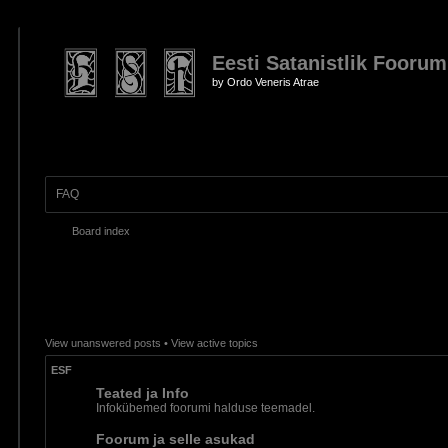
Eesti Satanistlik Foorum
by Ordo Veneris Atrae
FAQ
Board index
View unanswered posts
•
View active topics
ESF
Teated ja Info
Infokübemed foorumi halduse teemadel.
Foorum ja selle asukad