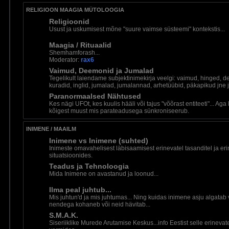
RELIGIOON MAAGIA MÜTOLOOGIA
Religioonid
Usust ja uskumisest mõne "suure vaimse süsteemi" kontekstis...
Maagia / Rituaalid
Shemhamforash...
Moderator:
rax6
Vaimud, Deemonid ja Jumalad
Tegelikult laiendame subjektinimekirja veelgi: vaimud, hinged, 
kuradid, inglid, jumalad, jumalannad, arhetüübid, päkapikud jne j
Paranormaalsed Nähtused
Kes nägi UFOt, kes kuulis hääli või tajus "võõrast entiteeti"... Aga
kõigest muust mis parateadusega sünkroniseerub.
INIMENE / MAAILM
Inimene vs Inimene (suhted)
Inimeste omavahelisest läbisaamisest erinevatel tasanditel ja er
situatsioonides.
Teadus ja Tehnoloogia
Mida Inimene on avastanud ja loonud...
Ilma peal juhtub...
Mis juhtun'd ja mis juhtumas... Ning kuidas inimene asju algatab 
nendega kohaneb või neid hävitab...
S.M.A.K.
Siseriiklike Murede Arutamise Keskus...info Eestist selle erinevat