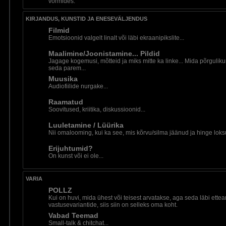
vormides.
KIRJANDUS, KUNSTID JA ENESEVÄLJENDUS
Filmid
Emotsioonid valgelt linalt või läbi ekraanipikslite...
Maalimine/Joonistamine... Pildid
Jagage kogemusi, mõtteid ja miks mitte ka linke... Mida põrguliku
seda parem...
Muusika
Audiofiilide nurgake...
Raamatud
Soovitused, kriitika, diskussioonid...
Luuletamine / Lüürika
Nii omalooming, kui ka see, mis kõrvu/silma jäänud ja hinge loks
Erijuhtumid?
On kunst või ei ole...
VARIA
POLLZ
Kui on huvi, mida ühest või teisest arvatakse, aga seda läbi ette
vastusevariantide, siis siin on selleks oma koht.
Vabad Teemad
Small-talk & chitchat...