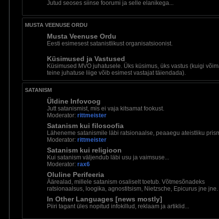
Jutud seoses siinse foorumi ja selle elanikega...
MUSTA VEENUSE ORDU
Musta Veenuse Ordu
Eesti esimesest satanistlikust organisatsioonist.
Küsimused ja Vastused
Küsimused MVO juhatusele. Üks küsimus, üks vastus (kuigi võima
teine juhatuse liige võib esimest vastajat täiendada).
SATANISM
Üldine Infovoog
Jutt satanismist, mis ei vaja kitsamat fookust.
Moderator:
rittmeister
Satanism kui filosoofia
Läheneme satanismile läbi ratsionaalse, peaaegu ateistliku pris
Moderator:
rittmeister
Satanism kui religioon
Kui satanism väljendub läbi usu ja vaimsuse...
Moderator:
rax6
Oluline Perifeeria
Äärealad, millele satanism osaliselt toetub. Võtmesõnadeks
ratsionaalsus, loogika, agnostitsism, Nietzsche, Epicurus jne jne.
In Other Languages [news mostly]
Piiri tagant üles nopitud infokillud, reklaam ja artiklid...