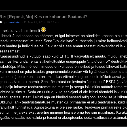
Re: [Repost:jMo] Kes on kohanud Saatanat?
by
rittmeister
» Fri Mar 21, 2014 10:32 am
...seljakarvad siis ilmselt
Lihtsalt Jungi teooria on säärane, et igal inimesel on sündides kaasas ainult t
teadvustamatuse" muster. Sõna "kollektiivne" ei tähenda ju mitte kolhoosivärki,
ainulaadne ja individuaalne. Ja kust siis see ammu tõestatud-rakendatud isiku
sealtsamast.
Kaasasündinud isikutüüpi saab kuid EI TOHI vägivaldselt muuta, muidu läheb 
äärmuslike/fundamentalistlike/kultuslike usugruppide "
mind control
" destrukt
isikutüüpi. Miks mõned inimesed on kultuses õnnelikud ja teised lähevad katki?
kui inimesel on juba liitudes grupinormidele vastav või ligilähedane tüüp, siis
paremini (see ei kehti satanismis, kus võimalikul grupil ei ole kõiketeadvat ja
grupiteadvust kui normi). Seni tõestatust on levinuim "grupitüüp" ESFJ (ja v
kui palju inimese teadvustamatuse muster ja seega isikutüüp määrab tema re
lahtine küsimus. Seda on uuritud, kuid seniajani ei ole leitud tõendeid isikutüüb
seaduspärasustest. Leitud aga on kindlad seosed religiooni
sobivuse
ja isikut
Üldjuhul jah - teadvustamatuse muster kui primaarne ei allu teadvusele, kuid
rahulikult tunnistada. Agnostikuna ei ole see raske. Teadvuse primaarseks p
suhtumine ja eks ekstravertne inimene leia ise oma tee siin maailmas. Kurak
igaüks ei saaks ise valida ja teised ei aksepteeriks seda vaidlusisse astumat