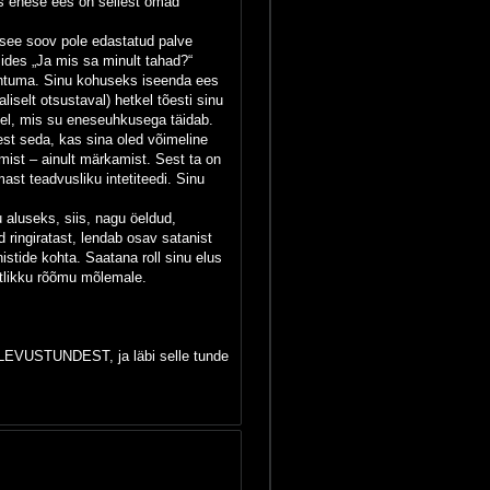
ks enese ees on sellest omad
 see soov pole edastatud palve
üsides „Ja mis sa minult tahad?“
kohtuma. Sinu kohuseks iseenda ees
iselt otsustaval) hetkel tõesti sinu
el, mis su eneseuhkusega täidab.
st seda, kas sina oled võimeline
ist – ainult märkamist. Sest ta on
st teadvusliku intetiteedi. Sinu
 aluseks, siis, nagu öeldud,
d ringiratast, lendab osav satanist
istide kohta. Saatana roll sinu elus
atlikku rõõmu mõlemale.
 – ÜLEVUSTUNDEST, ja läbi selle tunde