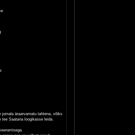
se
d
i
se jumala äraarvamatu tahtena, võiks
 tee Saatana loogikasse leida.
kikeeramisega.