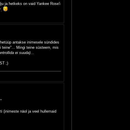
alju ja hetkeks on vaid Yankee Rose'i
".
e arhetüüp antakse inimesele sündides
 teine"... Mingi teine süsteem, mis
trollida ei suuda)
...
ST ;)
!"
sti (inimeste näol ja veel hullemaid