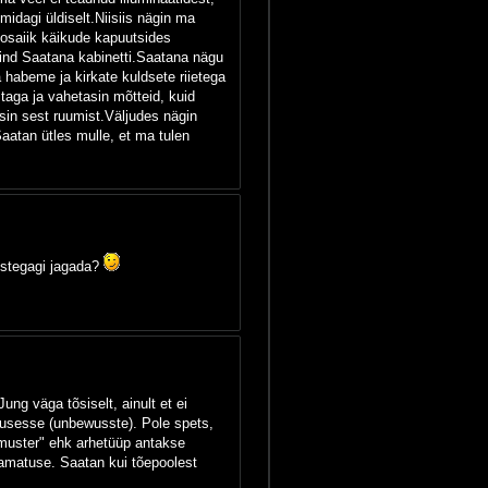
midagi üldiselt.Niisiis nägin ma
mosaiik käikude kapuutsides
ind Saatana kabinetti.Saatana nägu
habeme ja kirkate kuldsete riietega
aga ja vahetasin mõtteid, kuid
usin sest ruumist.Väljudes nägin
Saatan ütles mulle, et ma tulen
eistegagi jagada?
ung väga tõsiselt, ainult et ei
usesse (unbewusste). Pole spets,
"muster" ehk arhetüüp antakse
tamatuse. Saatan kui tõepoolest