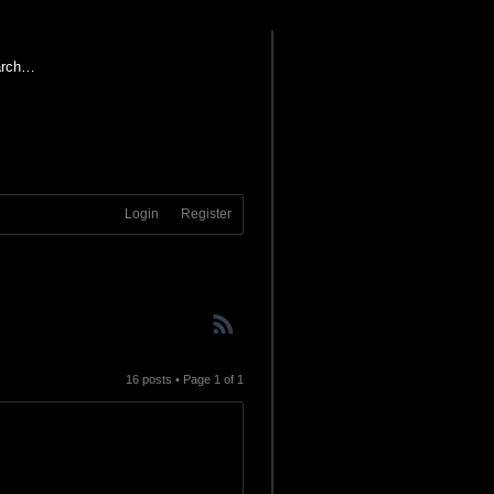
Login
Register
16 posts • Page
1
of
1