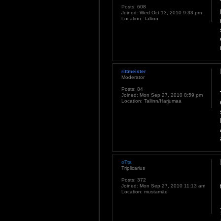
Posts:
608
Joined:
Wed Oct 13, 2010 9:33 pm
Location:
Tallinn
rittmeister
Moderator
Posts:
84
Joined:
Mon Sep 27, 2010 8:59 pm
Location:
Tallinn/Harjumaa
oTta
Triplicarius
Posts:
372
Joined:
Mon Sep 27, 2010 11:13 am
Location:
mustamäe