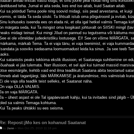
Saatan annab lihtsalt vastu lõugu, et sind joone peal hoida ning sinu kohuse
järeldused teha. Jumal ei aita seda, kes end ise aitab, kuid Saatan aitab.
Kui sa pöördud Tema poole ning soovid midagi, siis pead arvestama, et kuigi
vormis, ei täida Ta seda siiski. Ta lihtsalt istub oma põrgutroonil ja irvitab, k
Sinu kohuseks iseenda ees on elada nii, et olla igal hetkel valmis Temaga 
on märgata seda, kui Ta mingist oma loogikast johtuvalt on SIISKI mingil (taval
heaks midagi teinud. Kui mingi Jõud on pannud su tegutsema või käituma mo
See ei ole võrreldav judeokristliku lootusega. EI! See on võime MÄRGATA, se
märkama, märkab Tema. Ta ei vaja tänu, ei vaja teenimist, ei vaja kummardam
Isandata ja sooviks sedasama loomuomadust leida ka sinus. Ja see teeb Tema
jaoks.
Kui satanistis peaks tekkima ekslik illusioon, et Saatanaga suhtlemine on edu
lõuahaak ei jää tulemata. Narr illusioon, et sel ajal kui tuimad massid marsiva
otse eesmärgile, kehtib vaid end ilma teadlikult Saatana abita teostanud satan
ilmneb alati tagantjärgi, läbi MÄRKAMISE ja äratundmise, mis valmistab kur
Ei ole vaja olla teadlik teist selleks, et Saatanat näha.
On vaja OLLA VALMIS.
Ja on vaja MÄRGATA.
Ja – ühest asjast ei ole Tal igapäevaselt kahju, kui ta irvitades sind jälgib
oled sa valmis Temaga kohtuma.
Kui Ta peaks ühtäkki su ees seisma.
Re: Repost:jMo kes on kohanud Saatanat
by
Jann
» Mon Oct 25, 2010 11:16 pm