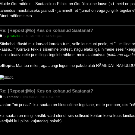
Muide üks märkus - Saatanlikus Piiblis on üks ülioluline lause (s.t. neid on p
tähendus mõistatuseks jäänud) - ja nimelt, et "jumal on väga jungilik tegelane
Ainet mõtlemiseks...
Re: [Repost:jMo] Kes on kohanud Saatanat?
by
janMortis
» Thu Mar 20, 2014 5:42 pm
Siinkohal tõusid mul karvad korraks turri, selle lausejupi peale, et "...millin
kaasa..." Korraks tekkis sisemine protest, nagu elaks iga inimese sees "keegi
ei allu teadvusele ja millega tegeleb rohkem meie alateadvus
(mida me aga kon
offtopic:
Mai tea miks, aga Jungi lugemine pakub alati RÄMEDAT RAHULDU
Re: [Repost:jMo] Kes on kohanud Saatanat?
by
earache
» Thu Mar 20, 2014 7:47 pm
vastan "nii ja naa". kui saatan on filosoofiline tegelane, mitte persoon, siis "ei
kui saatan on mingi kristlik värd-olend, siis selliseid kohtan korra kuus kindla
värdjaid kui piibel kujutadagi oskab)