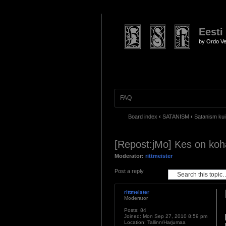
Eesti
by Ordo Ve
FAQ
Board index
‹
SATANISM
‹
Satanism kui 
[Repost:jMo] Kes on ko
Moderator:
rittmeister
Post a reply
rittmeister
Moderator
Posts:
84
Joined:
Mon Sep 27, 2010 8:59 pm
Location:
Tallinn/Harjumaa