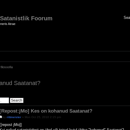
 Satanistlik Foorum
neris Atrae
filosoofia
hanud Saatanat?
[Repost:jMo] Kes on kohanud Saatanat?
by
rittmeister
» Mon Oct 25, 2010 2:15 pm
[[repost jMo]]
Kui paljud satanistidest on ühel või teisel kujul üldse "kohanud" Saatanat?