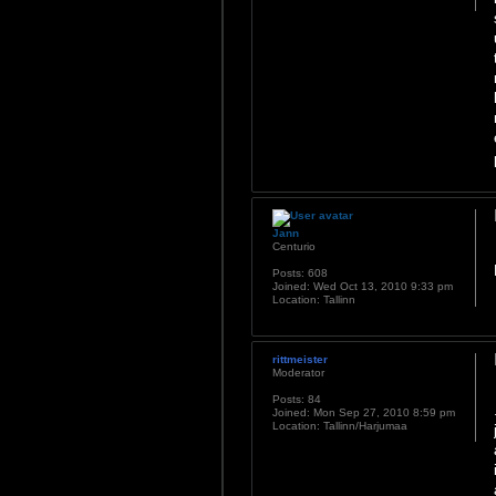
Jann
Centurio
Posts:
608
Joined:
Wed Oct 13, 2010 9:33 pm
Location:
Tallinn
rittmeister
Moderator
Posts:
84
Joined:
Mon Sep 27, 2010 8:59 pm
Location:
Tallinn/Harjumaa