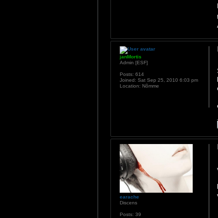
janMortis
Admin [ESF]
Posts:
614
Joined:
Sat Sep 25, 2010 6:03 pm
Location:
Nõmme
earache
Discens
Posts:
39