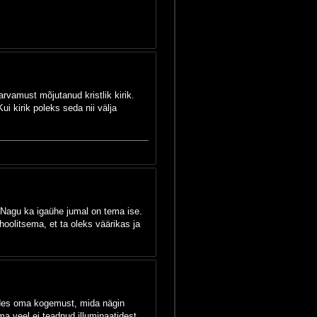
arvamust mõjutanud kristlik kirik.
ui kirik poleks seda nii välja
. Nagu ka igaühe jumal on tema ise.
oolitsema, et ta oleks väärikas ja
ades oma kogemust, mida nägin
ma veel ei teadnud illuminaatidest,