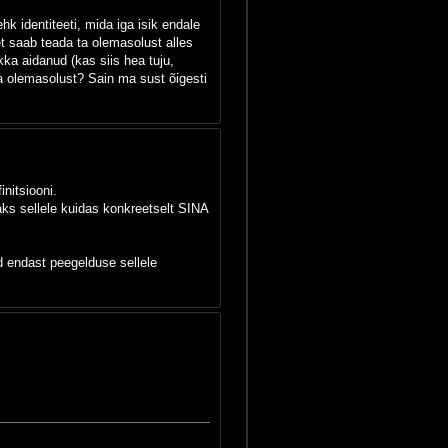
ehk identiteeti, mida iga isik endale
et saab teada ta olemasolust alles
akka aidanud (kas siis hea tuju,
a olemasolust? Sain ma sust õigesti
nitsiooni.
isaks sellele kuidas konkreetselt SINA
d endast peegelduse sellele