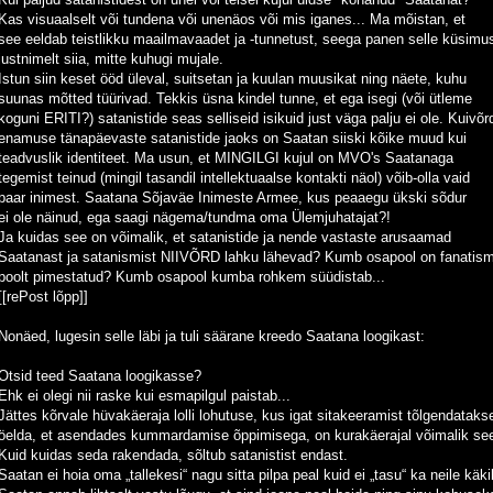
Kas visuaalselt või tundena või unenäos või mis iganes... Ma mõistan, et
see eeldab teistlikku maailmavaadet ja -tunnetust, seega panen selle küsimu
justnimelt siia, mitte kuhugi mujale.
Istun siin keset ööd üleval, suitsetan ja kuulan muusikat ning näete, kuhu
suunas mõtted tüürivad. Tekkis üsna kindel tunne, et ega isegi (või ütleme
koguni ERITI?) satanistide seas selliseid isikuid just väga palju ei ole. Kuivõr
enamuse tänapäevaste satanistide jaoks on Saatan siiski kõike muud kui
teadvuslik identiteet. Ma usun, et MINGILGI kujul on MVO's Saatanaga
tegemist teinud (mingil tasandil intellektuaalse kontakti näol) võib-olla vaid
paar inimest. Saatana Sõjaväe Inimeste Armee, kus peaaegu ükski sõdur
ei ole näinud, ega saagi nägema/tundma oma Ülemjuhatajat?!
Ja kuidas see on võimalik, et satanistide ja nende vastaste arusaamad
Saatanast ja satanismist NIIVÕRD lahku lähevad? Kumb osapool on fanatism
poolt pimestatud? Kumb osapool kumba rohkem süüdistab...
[[rePost lõpp]]
Nonäed, lugesin selle läbi ja tuli säärane kreedo Saatana loogikast:
Otsid teed Saatana loogikasse?
Ehk ei olegi nii raske kui esmapilgul paistab...
Jättes kõrvale hüvakäeraja lolli lohutuse, kus igat sitakeeramist tõlgendatak
öelda, et asendades kummardamise õppimisega, on kurakäerajal võimalik see
Kuid kuidas seda rakendada, sõltub satanistist endast.
Saatan ei hoia oma „tallekesi“ nagu sitta pilpa peal kuid ei „tasu“ ka neile kä