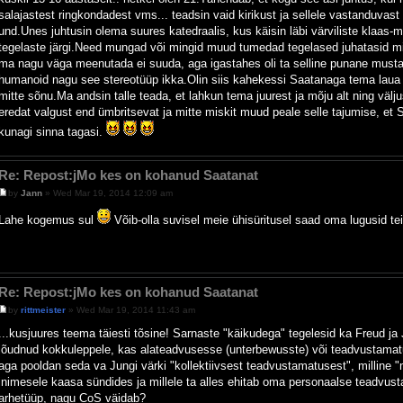
salajastest ringkondadest vms... teadsin vaid kirikust ja sellele vastanduvast 
und.Unes juhtusin olema suures katedraalis, kus käisin läbi värviliste klaas-
tegelaste järgi.Need mungad või mingid muud tumedad tegelased juhatasid m
ma nagu väga meenutada ei suuda, aga igastahes oli ta selline punane musta 
humanoid nagu see stereotüüp ikka.Olin siis kahekessi Saatanaga tema laua t
mitte sõnu.Ma andsin talle teada, et lahkun tema juurest ja mõju alt ning välj
eredat valgust end ümbritsevat ja mitte miskit muud peale selle tajumise, et 
kunagi sinna tagasi.
Re: Repost:jMo kes on kohanud Saatanat
by
Jann
» Wed Mar 19, 2014 12:09 am
Lahe kogemus sul
Võib-olla suvisel meie ühisüritusel saad oma lugusid t
Re: Repost:jMo kes on kohanud Saatanat
by
rittmeister
» Wed Mar 19, 2014 11:43 am
...kusjuures teema täiesti tõsine! Sarnaste "käikudega" tegelesid ka Freud ja J
jõudnud kokkuleppele, kas alateadvusesse (unterbewusste) või teadvustamat
aga pooldan seda va Jungi värki "kollektiivsest teadvustamatusest", milline 
inimesele kaasa sündides ja millele ta alles ehitab oma personaalse teadvus
arhetüüp, nagu CoS väidab?