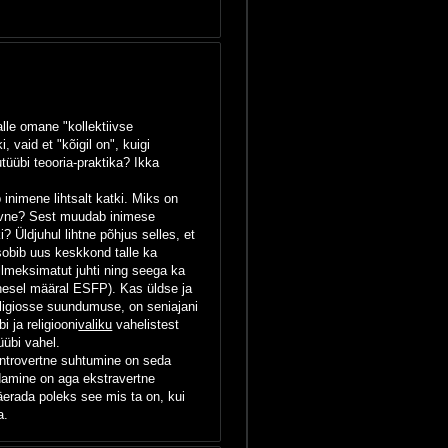
alle omane "kollektiivse
 vaid et "kõigil on", kuigi
tüübi teooria-praktika? Ikka
inimene lihtsalt katki. Miks on
iivne? Sest muudab inimese
 Üldjuhul lihtne põhjus selles, et
 sobib uus keskkond talle ka
 ilmeksimatut juhti ning seega ka
ähesel määral ESFP). Kas üldse ja
ligiosse suundumuse, on seniajani
i ja religiooni
valiku
vahelistest
üübi vahel.
 introvertne suhtumine on seda
idamine on aga ekstravertne
äerada poleks see mis ta on, kui
a.