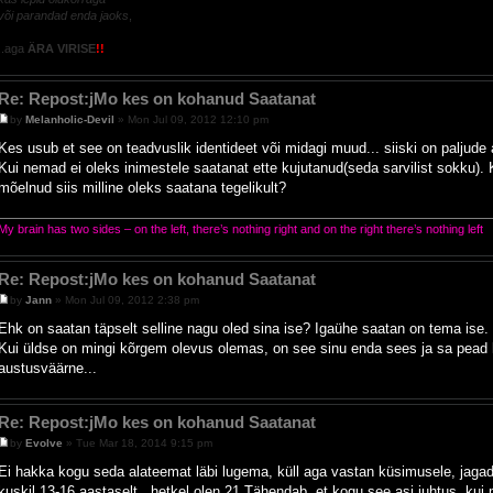
või parandad enda jaoks
,
..aga
ÄRA VIRISE
!!
Re: Repost:jMo kes on kohanud Saatanat
by
Melanholic-Devil
» Mon Jul 09, 2012 12:10 pm
Kes usub et see on teadvuslik identideet või midagi muud... siiski on paljude 
Kui nemad ei oleks inimestele saatanat ette kujutanud(seda sarvilist sokku). K
mõelnud siis milline oleks saatana tegelikult?
My brain has two sides – on the left, there’s nothing right and on the right there’s nothing left
Re: Repost:jMo kes on kohanud Saatanat
by
Jann
» Mon Jul 09, 2012 2:38 pm
Ehk on saatan täpselt selline nagu oled sina ise? Igaühe saatan on tema ise
Kui üldse on mingi kõrgem olevus olemas, on see sinu enda sees ja sa pead h
austusväärne...
Re: Repost:jMo kes on kohanud Saatanat
by
Evolve
» Tue Mar 18, 2014 9:15 pm
Ei hakka kogu seda alateemat läbi lugema, küll aga vastan küsimusele, jag
kuskil 13-16 aastaselt.. hetkel olen 21.Tähendab, et kogu see asi juhtus, kui 