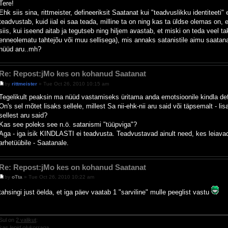
Tere!
Ehk siis sina, rittmeister, defineeriksit Saatanat kui "teadvuslikku identiteeti" 
teadvustab, kuid iial ei saa teada, milline ta on ning kas ta üldse olemas on, 
siis, kui iseend aitab ja tegutseb ning hiljem avastab, et miski on teda veel t
enneolematu tahtejõu või muu sellisega), mis annaks satanistile aimu saatan
nüüd aru..mh?
Re: Repost:jMo kes on kohanud Saatanat
by
rittmeister
» Tue Oct 26, 2010 10:15 am
Tegelikult peaksin ma nüüd vastamiseks üritama anda emotsioonile kindla defi
On's sel mõtet lisaks sellele, millest Sa nii-ehk-nii aru said või täpsemalt - l
sellest aru said?
Kas see poleks see n.ö. satanismi "tüüpviga"?
Aga - iga isik KINDLASTI ei teadvusta. Teadvustavad ainult need, kes leiava
arhetüübile - Saatanale.
Re: Repost:jMo kes on kohanud Saatanat
by
oTta
» Tue Oct 26, 2010 10:22 am
tahsingi just öelda, et iga päev vaatab 1 "sarviline" mulle peeglist vastu
Sul on
2 valikut
:
kas lepid olukorraga